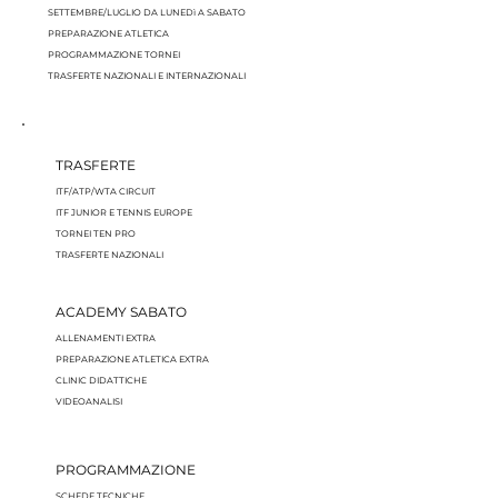
SETTEMBRE/LUGLIO
DA LUNEDì A SABATO
PREPARAZIONE ATLETICA
PROGRAMMAZIONE TORNEI
TRASFERTE NAZIONALI E INTERNAZIONALI
TRASFERTE
ITF/ATP/WTA CIRCUIT
ITF JUNIOR E TENNIS EUROPE
TORNEI TEN PRO
TRASFERTE NAZIONALI
ACADEMY SABATO
ALLENAMENTI EXTRA
PREPARAZIONE ATLETICA EXTRA
CLINIC DIDATTICHE
VIDEOANALISI
PROGRAMMAZIONE
SCHEDE TECNICHE